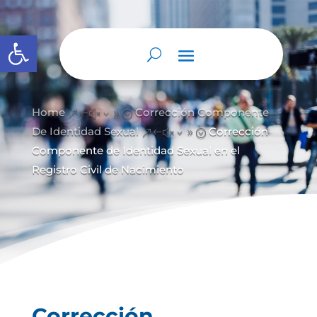
Abrir barra de herramientas
Home
Corrección Componente
&#x39;
De Identidad Sexual
Corrección
&#x39;
Componente de Identidad Sexual en el
Registro Civil de Nacimiento
Corrección