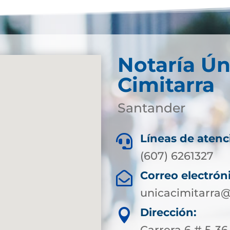
Notaría Ún
Cimitarra
Santander
Líneas de atenc

(607) 6261327
Correo electrón

unicacimitarra@
Dirección:

Carrera 6 # 5-36