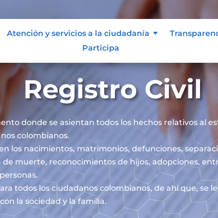
Atención y servicios a la ciudadanía
Transparen
Participa
Registro Civil
mento donde se asientan todos los hechos relativos al esta
danos colombianos.
iben los nacimientos, matrimonios, defunciones, separaci
 de muerte, reconocimientos de hijos, adopciones, ent
s personas.
l para todos los ciudadanos colombianos, de ahí que, se 
on la sociedad y la familia.