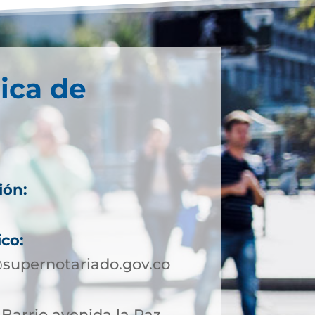
ica de
ión:
ico:
supernotariado.gov.co
 Barrio avenida la Paz