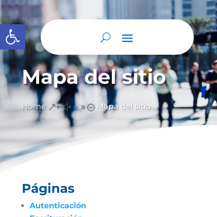
Abrir barra de herramientas
Mapa del sitio
Home
Mapa del sitio
&#x39;
Páginas
Autenticación