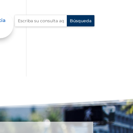
cia
í