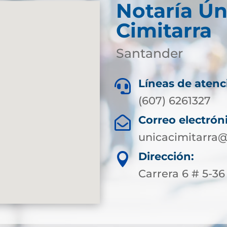
Notaría Ún
Cimitarra
Santander
Líneas de atenc

(607) 6261327
Correo electrón

unicacimitarra@
Dirección:

Carrera 6 # 5-36