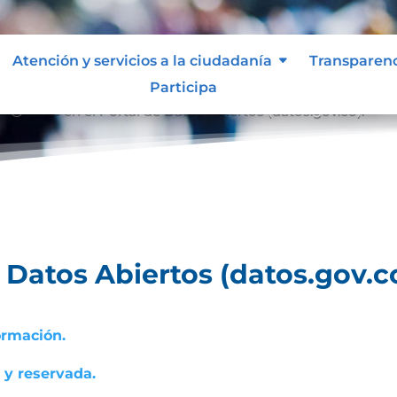
Atención y servicios a la ciudadanía
Transparen
Participa
Vista en el Portal de Datos Abiertos (datos.gov.co).
9;
e Datos Abiertos (datos.gov.co
ormación.
a y reservada.