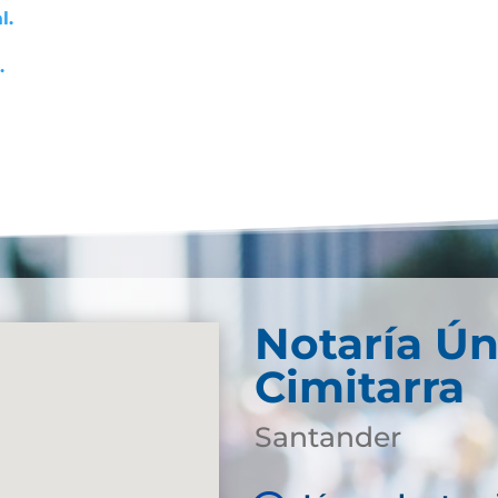
l.
.
Notaría Ún
Cimitarra
Santander