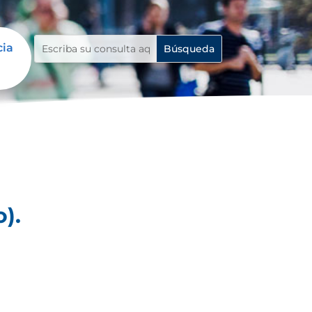
cia
).