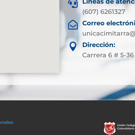
Líneas de atenc

(607) 6261327
Correo electrón

unicacimitarra@
Dirección:

Carrera 6 # 5-36
onales