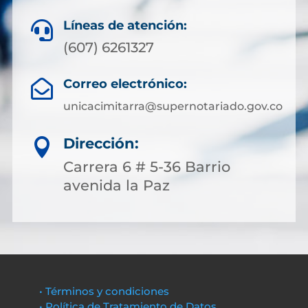
Líneas de atención:

(607) 6261327
Correo electrónico:

unicacimitarra@supernotariado.gov.co
Dirección:

Carrera 6 # 5-36 Barrio
avenida la Paz
• Términos y condiciones
• Política de Tratamiento de Datos