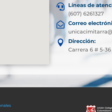
Líneas de atenc

(607) 6261327
Correo electrón

unicacimitarra@
Dirección:

Carrera 6 # 5-36
onales