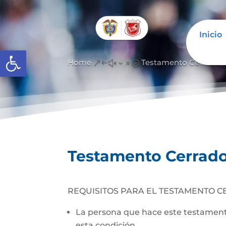
Inicio
Abrir barra de herramientas
Home
Testamento Cerrado
&#x39;
Testamento Cerrad
REQUISITOS PARA EL TESTAMENTO C
La persona que hace este testamento
esta condición.