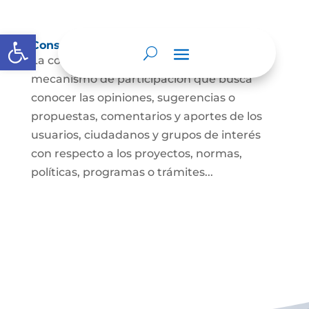
Abrir barra de herramientas
Consulta ciudadana
La consulta a la ciudadanía es un
mecanismo de participación que busca
conocer las opiniones, sugerencias o
propuestas, comentarios y aportes de los
usuarios, ciudadanos y grupos de interés
con respecto a los proyectos, normas,
políticas, programas o trámites...