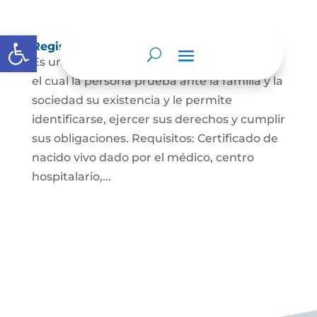
Abrir barra de herramientas
Registro Civil de Nacimiento
Es un documento indispensable mediante
el cual la persona prueba ante la familia y la
sociedad su existencia y le permite
identificarse, ejercer sus derechos y cumplir
sus obligaciones. Requisitos: Certificado de
nacido vivo dado por el médico, centro
hospitalario,...