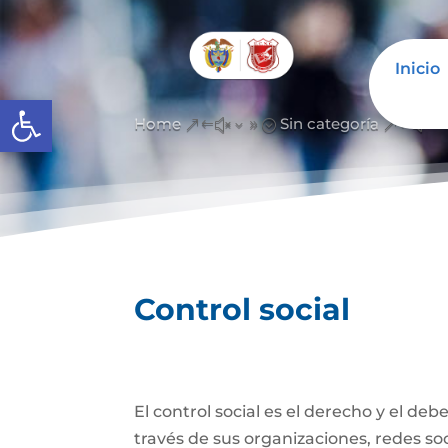
Inicio
Abrir barra de herramientas
Home
Sin categoría
&#x39;
&#x3
Control social
El control social es el derecho y el de
través de sus organizaciones, redes soci