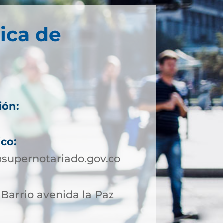
ica de
ión:
ico:
supernotariado.gov.co
 Barrio avenida la Paz