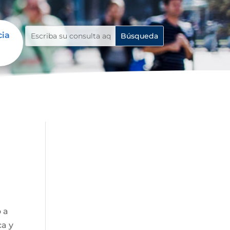
cia
o a
ca y